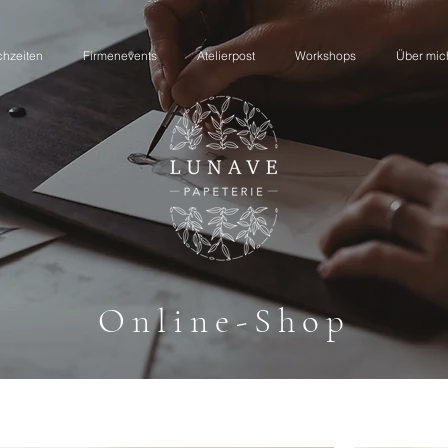
hzeiten
hzeiten
Firmenevents
Firmenevents
Atelierpost
Atelierpost
Workshops
Workshops
Über mic
Über mic
Online-Shop