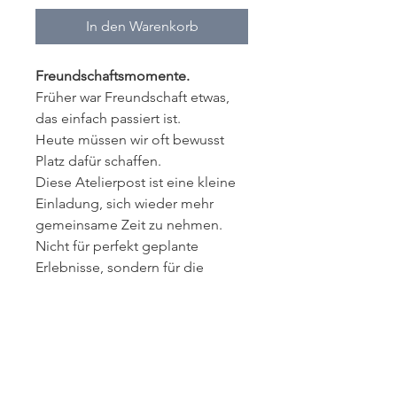
In den Warenkorb
Freundschaftsmomente.
Früher war Freundschaft etwas,
das einfach passiert ist.
Heute müssen wir oft bewusst
Platz dafür schaffen.
Diese Atelierpost ist eine kleine
Einladung, sich wieder mehr
gemeinsame Zeit zu nehmen.
Nicht für perfekt geplante
Erlebnisse, sondern für die
spontanen Umwege, langen
Gespräche und all die Momente,
an die man sich später erinnert.
Ein Umschlag voller Gedanken
über Freundschaft, gemeinsame
Zeit & die Erinnerungen, die