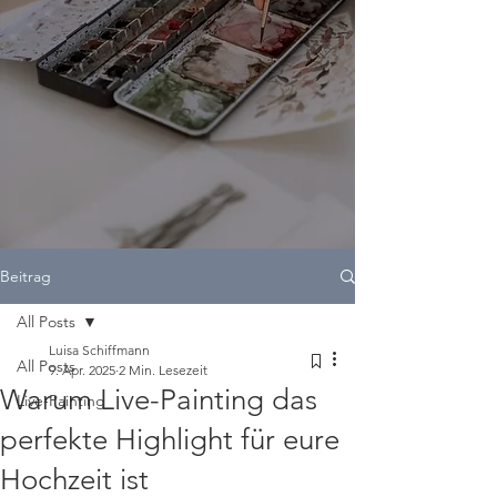
Beitrag
All Posts
Luisa Schiffmann
All Posts
9. Apr. 2025
2 Min. Lesezeit
Warum Live-Painting das
Live-Painting
perfekte Highlight für eure
Hochzeit ist