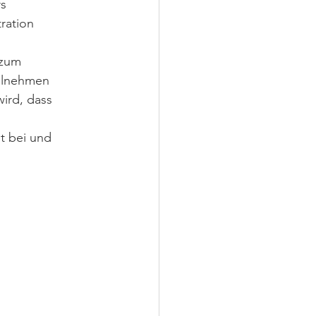
s 
ration 
 zum 
ilnehmen 
ird, dass 
t bei und 