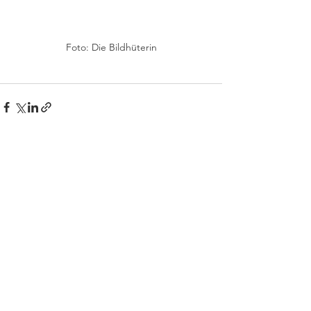
Foto: Die Bildhüterin
Alle ansehen
Aktuelle Beiträge