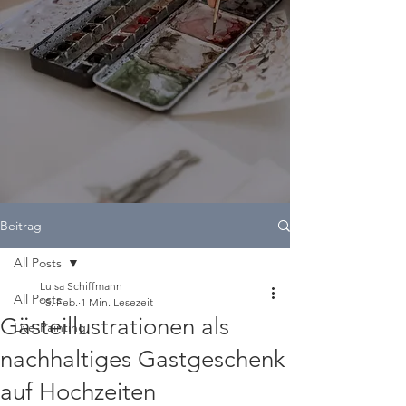
Beitrag
All Posts
Luisa Schiffmann
All Posts
15. Feb.
1 Min. Lesezeit
Gästeillustrationen als
Live-Painting
nachhaltiges Gastgeschenk
auf Hochzeiten