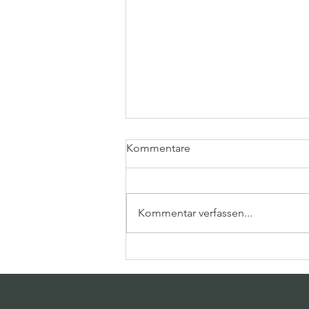
Kommentare
Kommentar verfassen...
Warum Live-Painting das
perfekte Highlight für eure
Hochzeit ist