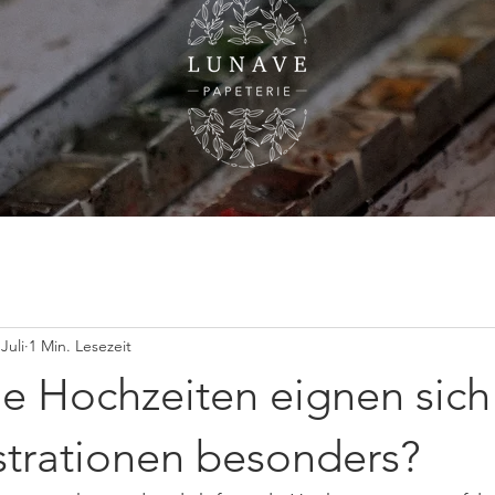
hzeiten
Firmenevents
Atelierpost
Workshops
Über mic
 Juli
1 Min. Lesezeit
he Hochzeiten eignen sich
strationen besonders?