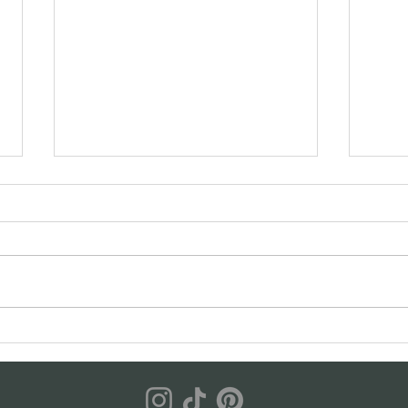
Gästeillustrationen als
Gäste
Hochzeitshighlight: ruhig,
Iceb
persönlich & stilvoll